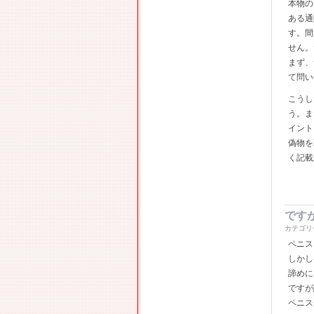
本物の
ある通
す。間
せん。
まず、
て問い
こうし
う。ま
イント
偽物を
く記載
です
カテゴリ
ペニス
しかし
諦めに
ですが
ペニス