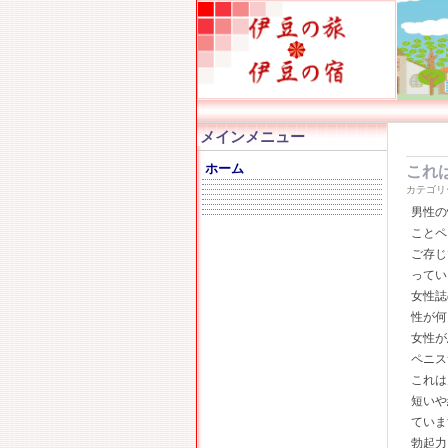
メインメニュー
ホーム
これ
カテゴリ
男性の
ことペ
ご存じ
ってい
女性誌
性が何
女性が
ペニス
これは
短いや
ていま
勃起力