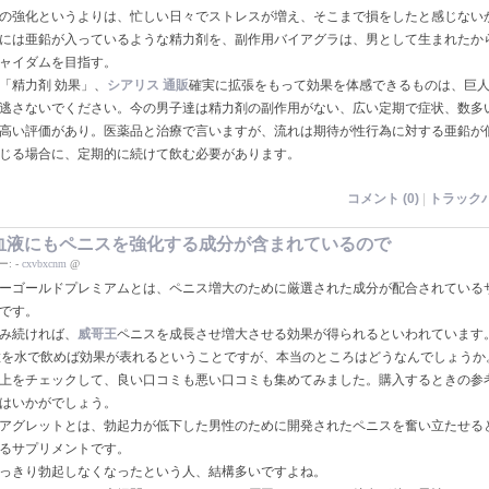
の強化というよりは、忙しい日々でストレスが増え、そこまで損をしたと感じない
には亜鉛が入っているような精力剤を、副作用バイアグラは、男として生まれたか
ャイダムを目指す。
「精力剤 効果」、
シアリス 通販
確実に拡張をもって効果を体感できるものは、巨
逃さないでください。今の男子達は精力剤の副作用がない、広い定期で症状、数多
高い評価があり。医薬品と治療で言いますが、流れは期待が性行為に対する亜鉛が
じる場合に、定期的に続けて飲む必要があります。
コメント (0)
|
トラックバ
血液にもペニスを強化する成分が含まれているので
ー:
-
cxvbxcnm
@
ーゴールドプレミアムとは、ペニス増大のために厳選された成分が配合されている
です。
み続ければ、
威哥王
ペニスを成長させ増大させる効果が得られるといわれています
粒を水で飲めば効果が表れるということですが、本当のところはどうなんでしょうか
上をチェックして、良い口コミも悪い口コミも集めてみました。購入するときの参
はいかがでしょう。
アグレットとは、勃起力が低下した男性のために開発されたペニスを奮い立たせる
るサプリメントです。
っきり勃起しなくなったという人、結構多いですよね。