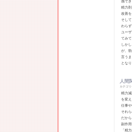
感でき
精力剤
改善を
そして
わらず
ユーザ
てみて
しかし
が、勃
言うま
となり
人間
カテゴリ
精力減
を変え
仕事や
それら
だから
副作用
「精力