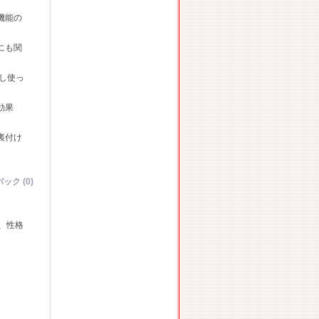
機能の
にも関
し使っ
効果
裏付け
ック (0)
、性格