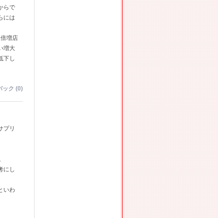
からで
らには
人倍増店
い増大
低下し
ック (0)
サプリ
。
。
考にし
といわ