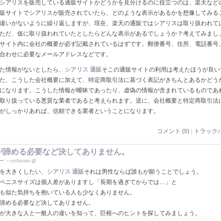
シアリスを販売している通販サイトかどうかを見分けるのに役立つのは、楽天など
販サイトでシアリスが販売されていたら、どのような表示があるかを想像してみる
違いがないように繰り返しますが、現在、楽天の通販ではシアリスは取り扱われて
ただ、仮に取り扱われていたとしたらどんな表示があるでしょうか？考えてみまし
サイト内に会社の概要が必ず記載されているはずです。郵便番号、住所、電話番号
合わせに必要なメールアドレスなどです。
た情報がないとしたら、
シアリス 通販
そこの通販サイトの利用は考えたほうが良い
た、こうした会社概要に加えて、特定商取引法に基づく表記がきちんとあるかどう
になります。こうした情報が曖昧であったり、虚偽の情報が含まれているものであ
取り扱っている悪質な業者であると考えられます。逆に、会社概要と特定商取引法
がしっかりあれば、信頼できる業者ということになります。
コメント (0)
|
トラックバ
が諦める必要など決してありません。
ー:
-
cxvbxcnm
@
を大きくしたい、
シアリス 通販
それは男性ならば誰もが願うことでしょう。
ペニスサイズは個人差がありますし「長期を過ぎてからでは…」と
も似た気持ちを抱いている人も少なくありません。
諦める必要など決してありません。
が大きな人と一般人の違いを知って、巨根へのヒントを探してみましょう。