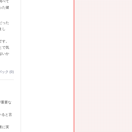
調べて
った健
だった
まし
です。
とで気
はいか
ック (0)
が重要な
いると言
著に実