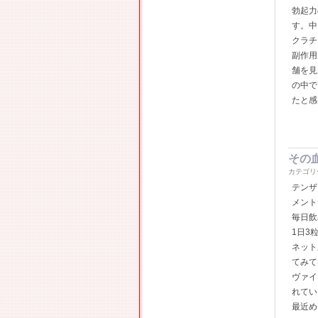
勃起力
す。中
クラチ
副作用
舗を見
の中で
たと感
その
カテゴリ
テンザ
メント
毎日飲
1日3
ネット
てみて
ヴァイ
れてい
最近め