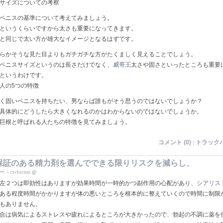
サイズについての考察
ペニスの基準について考えてみましょう。
というくらいですから太さも重要になってきます。
と同じで太い方が雄大なイメージとなるはずです。
らかそうな見た目よりもガチガチな方がたくましく見えることでしょう。
ペニスサイズというのは長さだけでなく、
威哥王
太さや固さといったところも重要
というわけです。
人の5つの特徴
く固いペニスを持ちたい、男ならば誰もがそう思うのではないでしょうか？
具体的にどうしたら大きくなれるのかはわからないのではないでしょうか。
巨根と呼ばれる人たちの特徴を見てみましょう。
コメント (0)
|
トラックバ
保証のある精力剤を選んでできる限りリスクを減らし、
ー:
-
cxvbxcnm
@
左２つは即効性はありますが効果時間が一時的かつ副作用の心配があり、
シアリス
ある程度時間がかかりますが体の悪いところを根本的に整えていくので時間に制限
もありません。
合は病気によるストレスや疲れによるところが大きかったので、勃起の不調に薬を