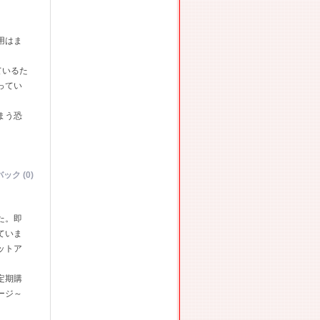
用はま
ているた
ってい
まう恐
ック (0)
た。即
ていま
ットア
定期購
ージ～