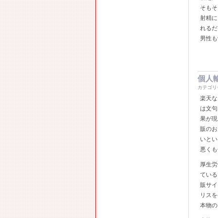
そもそ
射精に
れるだ
男性も
個人
カテゴリ
楽天な
は文句
果が現
販のお
いとい
悪くも
厚生労
ている
販サイ
リスを
本物の