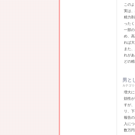
このよ
実は、
精力剤
ったく
一部の
め、高
れば大
また、
れがあ
どの精
男と
カテゴリ
増大に
効性が
すが、
リ、下
報告の
入につ
数万円