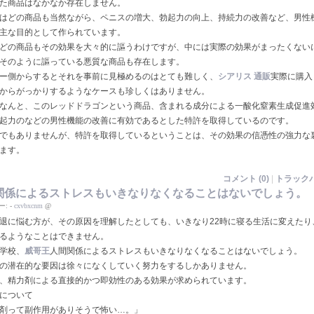
た商品はなかなか存在しません。
はどの商品も当然ながら、ペニスの増大、勃起力の向上、持続力の改善など、男性
主な目的として作られています。
どの商品もその効果を大々的に謳うわけですが、中には実際の効果がまったくない
そのように謳っている悪質な商品も存在します。
ー側からするとそれを事前に見極めるのはとても難しく、
シアリス 通販
実際に購入
からがっかりするようなケースも珍しくはありません。
なんと、このレッドドラゴンという商品、含まれる成分による一酸化窒素生成促進
起力のなどの男性機能の改善に有効であるとした特許を取得しているのです。
でもありませんが、特許を取得しているということは、その効果の信憑性の強力な
ます。
コメント (0)
|
トラックバ
関係によるストレスもいきなりなくなることはないでしょう。
ー:
-
cxvbxcnm
@
退に悩む方が、その原因を理解したとしても、いきなり22時に寝る生活に変えたり
るようなことはできません。
学校、
威哥王
人間関係によるストレスもいきなりなくなることはないでしょう。
の潜在的な要因は徐々になくしていく努力をするしかありません。
、精力剤による直接的かつ即効性のある効果が求められています。
について
剤って副作用がありそうで怖い…。」