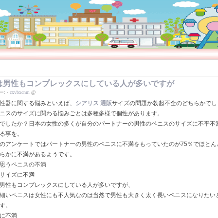
は男性もコンプレックスにしている人が多いですが
ー:
-
cxvbxcnm
@
性器に関する悩みといえば、
シアリス 通販
サイズの問題か勃起不全のどちらかでし
ニスのサイズに関わる悩みごとは多種多様で個性があります。
でしたか？日本の女性の多くが自分のパートナーの男性のペニスのサイズに不平不
る事を。
のアンケートではパートナーの男性のペニスに不満をもっていたのが75％でほとん
らかに不満があるようです。
思うペニスの不満
サイズに不満
男性もコンプレックスにしている人が多いですが、
細いペニスは女性にも不人気なのは当然で男性も大きく太く長いペニスになりたい
す。
に不満