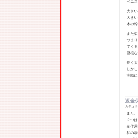
ペニス
大きい
大きい
木の幹
また柔
つまり
てくる
巨根な
長く太
しかし
実際に
返金
カテゴリ
また、
２つは
副作用
私の場