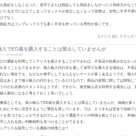
も勃起をしなくなった、
威哥王
または勃起しても長続きしなかったり持続力がなく
いたるまでになえてしまってセックスが成立しなくなって状態は、女性に不平不満
けでなく、
勃起力はコンプレックスでも多く不安を持っている男性が多いです。
コメント (0)
|
トラックバ
輸入でED薬を購入することは禁止していませんが
ー:
-
cxvbxcnm
@
どの通販を利用してシアリスを購入することができれば、不良品や効果が出なかっ
を言うこともできますが、個人輸入代行店を通して
威哥王
を購入する場合は、不良
れない場合でも、なかなか相手にしてもらえないケースが多くあるようです。個人
店はあくまで個人輸入の代行をしているだけなので、商品の状態に関しては関知し
うのがお店側のスタンスのようです。ですから、販売輸入店を利用する場合には、
個人責任になると考えておくと良いでしょう。
働省としても、個人輸入でED薬を購入することは禁止していませんが、偽物が多
ために十分に注意するように警告を発しています。では、どうすれば安全で信頼で
トを見つけることができるのでしょうか？通販サイトの特徴を覚えておくと、本物
手に入れる良い判断材料を見つけることができます。
シアリスを販売している通販の特徴とは？