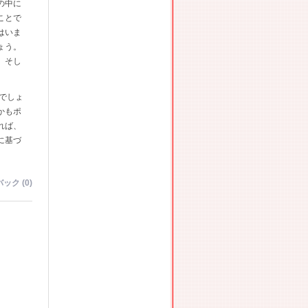
の中に
ことで
はいま
ょう。
、そし
でしょ
かもポ
れば、
に基づ
ック (0)