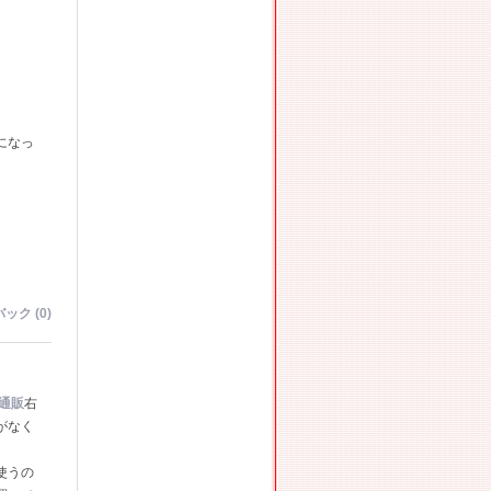
になっ
ック (0)
 通販
右
がなく
使うの