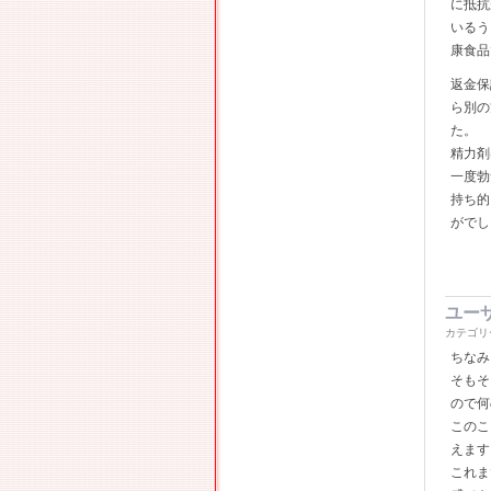
に抵抗
いるう
康食品
返金保
ら別の
た。
精力剤
一度勃
持ち的
がでし
ユー
カテゴリ
ちなみ
そもそ
ので何
このこ
えます
これま