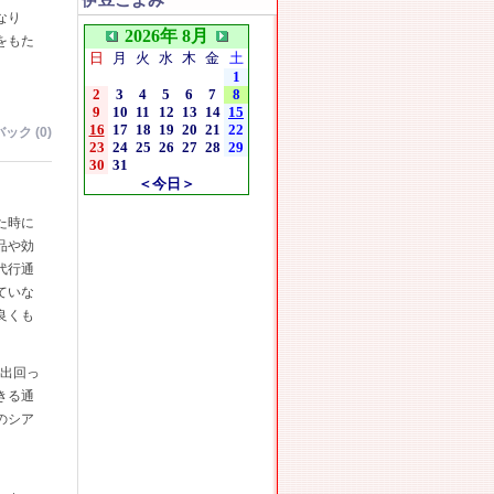
伊豆こよみ
なり
2026年 8月
をもた
日
月
火
水
木
金
土
1
2
3
4
5
6
7
8
9
10
11
12
13
14
15
16
17
18
19
20
21
22
ック (0)
23
24
25
26
27
28
29
30
31
＜今日＞
た時に
品や効
代行通
ていな
良くも
く出回っ
きる通
のシア