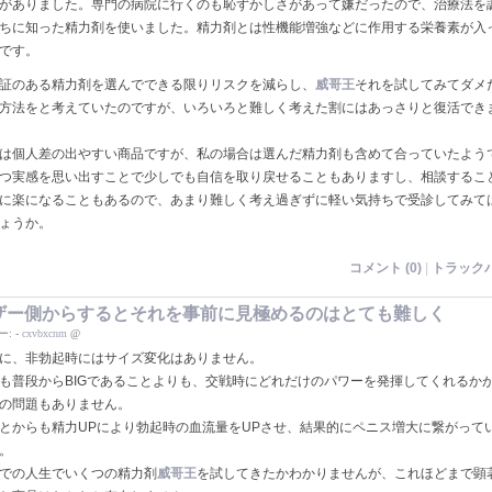
がありました。専門の病院に行くのも恥ずかしさがあって嫌だったので、治療法を
ちに知った精力剤を使いました。精力剤とは性機能増強などに作用する栄養素が入
です。
証のある精力剤を選んでできる限りリスクを減らし、
威哥王
それを試してみてダメ
方法をと考えていたのですが、いろいろと難しく考えた割にはあっさりと復活でき
は個人差の出やすい商品ですが、私の場合は選んだ精力剤も含めて合っていたよう
つ実感を思い出すことで少しでも自信を取り戻せることもありますし、相談するこ
に楽になることもあるので、あまり難しく考え過ぎずに軽い気持ちで受診してみて
ょうか。
コメント (0)
|
トラックバ
ザー側からするとそれを事前に見極めるのはとても難しく
ー:
-
cxvbxcnm
@
に、非勃起時にはサイズ変化はありません。
も普段からBIGであることよりも、交戦時にどれだけのパワーを発揮してくれるか
の問題もありません。
とからも精力UPにより勃起時の血流量をUPさせ、結果的にペニス増大に繋がって
。
での人生でいくつの精力剤
威哥王
を試してきたかわかりませんが、これほどまで顕