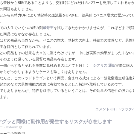
も普段からBIGであることよりも、交戦時にどれだけのパワーを発揮してくれるか
の問題もありません。
とからも精力UPにより勃起時の血流量をUPさせ、結果的にペニス増大に繋がって
。
での人生でいくつの精力剤
威哥王
を試してきたかわかりませんが、これほどまで顕
た商品はなかなか存在しません。
はどの商品も当然ながら、ペニスの増大、勃起力の向上、持続力の改善など、男性
主な目的として作られています。
どの商品もその効果を大々的に謳うわけですが、中には実際の効果がまったくない
そのように謳っている悪質な商品も存在します。
ー側からするとそれを事前に見極めるのはとても難しく、
シアリス 通販
実際に購入
からがっかりするようなケースも珍しくはありません。
なんと、このレッドドラゴンという商品、含まれる成分による一酸化窒素生成促進
起力のなどの男性機能の改善に有効であるとした特許を取得しているのです。
でもありませんが、特許を取得しているということは、その効果の信憑性の強力な
ます。
コメント (0)
|
トラックバ
アグラと同様に副作用が発生するリスクが存在します
ー:
-
cxvbxcnm
@
ォースの副作用