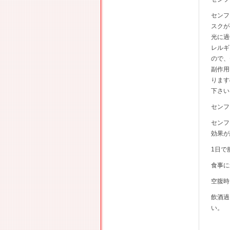
センフ
スクが
光に過
レルギ
ので、
副作用
ります
下さい
センフ
センフ
効果が
1日で
食事に
空腹時
飲酒過
い。