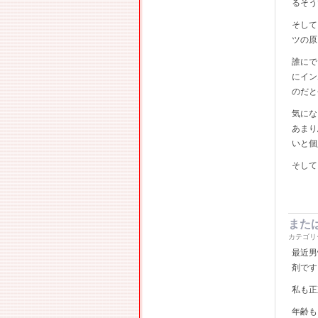
るそう
そして
ツの原
誰にで
にイン
のだと
気にな
あまり
いと個
そして
また
カテゴリ
最近男
剤です
私も正
年齢も