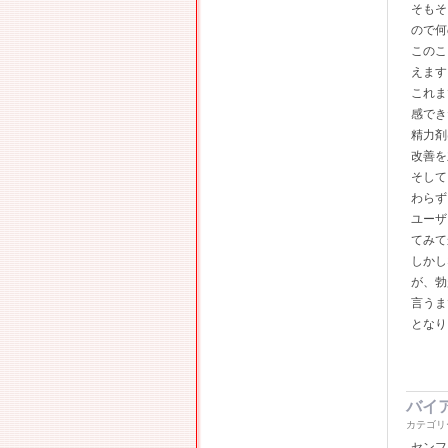
そもそ
ので何
このこ
えます
これま
感でき
精力剤
改善を
そして
わらず
ユーザ
てみて
しかし
が、勃
言うま
となり
バイ
カテゴリ
センフ