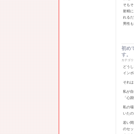
そもそ
射精に
れるだ
男性も
初め
す。
カテゴリ
どうし
インポ
それは
私が自
「心因
私の場
いたの
若い間
のセッ