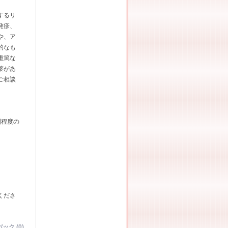
するリ
発疹、
や、ア
的なも
重篤な
薬があ
ご相談
間程度の
くださ
ック (0)