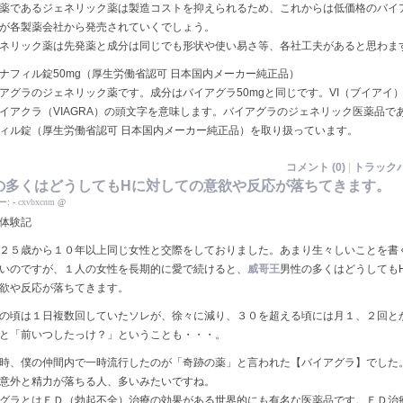
であるジェネリック薬は製造コストを抑えられるため、これからは低価格のバイ
が各製薬会社から発売されていくでしょう。
リック薬は先発薬と成分は同じでも形状や使い易さ等、各社工夫があると思わま
ナフィル錠50mg（厚生労働省認可 日本国内メーカー純正品）
グラのジェネリック薬です。成分はバイアグラ50mgと同じです。VI（ブイアイ
イアクラ（VIAGRA）の頭文字を意味します。バイアグラのジェネリック医薬品で
ィル錠（厚生労働省認可 日本国内メーカー純正品）を取り扱っています。
コメント (0)
|
トラックバ
の多くはどうしてもHに対しての意欲や反応が落ちてきます。
ー:
-
cxvbxcnm
@
体験記
２５歳から１０年以上同じ女性と交際をしておりました。あまり生々しいことを書
いのですが、１人の女性を長期的に愛で続けると、
威哥王
男性の多くはどうしても
欲や反応が落ちてきます。
の頃は１日複数回していたソレが、徐々に減り、３０を超える頃には月１、２回と
と「前いつしたっけ？」ということも・・・。
時、僕の仲間内で一時流行したのが「奇跡の薬」と言われた【バイアグラ】でした
意外と精力が落ちる人、多いみたいですね。
グラとはＥＤ（勃起不全）治療の効果がある世界的にも有名な医薬品です。ＥＤ治