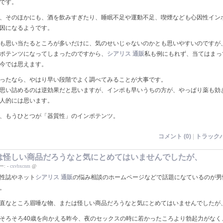
です。
、そのほかにも、酒を飲みすぎたり、睡眠不足や運動不足、喫煙なども心因性イン
因になるようです。
も思い当たるところが多いだけに、気のせいじゃないのかとも思いやすいのですが
ポテンツになってしまったのですから、
シアリス 通販
私も例にもれず、当てはまっ
今では思えます。
ったなら、やはり早い段階でよく調べてみることが大事です。
思い詰めるのは逆効果だと思いますが、インポも早いうちの方が、やっぱり薬も効
人的には思います。
、もうひとつが「器質性」のインポテンツ。
コメント (0)
|
トラックバ
は怪しい商品だろうなと気にとめてはいませんでしたが、
ー:
-
cxvbxcnm
@
性誌やネット
シアリス 通販
の悩み相談のホームページなどで話題になているのが男
。
直なところ眉唾な物、または怪しい商品だろうなと気にとめてはいませんでしたが
そろそろ40歳を向かえる昨今、夜のセックスの時に若かったころより勃起力がなく