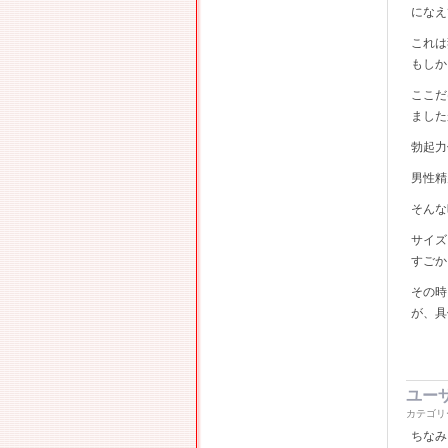
になえ
これは
もしか
ここだ
ました
勃起力
男性精
そんな
サイズ
すごか
その時
が、具
ユー
カテゴリ
ちなみ