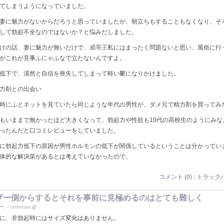
てしまうようになっていました。
妻に魅力がないからだろうと思っていましたが、朝立ちもすることもなくなり、そ
して勃起不全なのではないか？と悩みだしました。
けの話、妻に魅力が無いだけで、
威哥王
私にはまったく問題ないと思い、風俗に行
がこれが見事ふにゃふなで立たないんですよ。
低下で、漠然と自信を喪失してしまって軽い鬱になりかけました。
力剤との出会い
時にふとネットを見ていたら同じような年代の男性が、ダメ元で精力剤を買ってみ
もいままで無かったほど大きくなって、勃起力や性欲も10代の高校生のようにみな
ったんだと口コミレビューをしていました。
に勃起力低下の原因が男性ホルモンの低下が関係しているということは分かってい
体的な解決策があるとは考えていなかったので、
コメント (0)
|
トラックバ
ザー側からするとそれを事前に見極めるのはとても難しく
ー:
-
cxvbxcnm
@
に、非勃起時にはサイズ変化はありません。