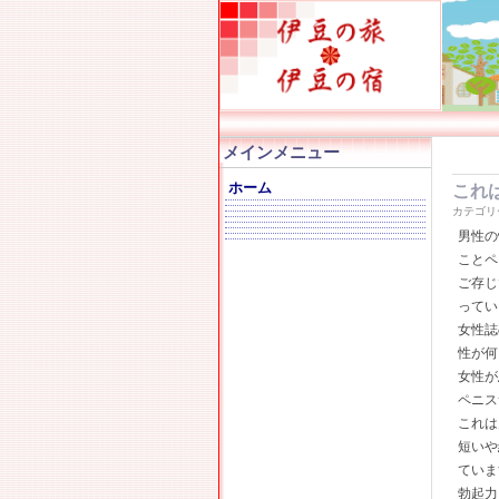
メインメニュー
ホーム
これ
カテゴリ
男性の
ことペ
ご存じ
ってい
女性誌
性が何
女性が
ペニス
これは
短いや
ていま
勃起力