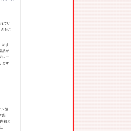
れてい
引き起こ
、めま
薬品が
グレー
ります
エン酸
ク薬
国内初と
ん。