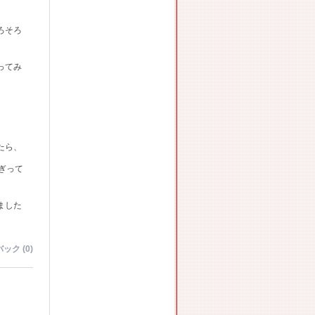
ろそろ
ってみ
たら、
ぎって
ました
ック (0)