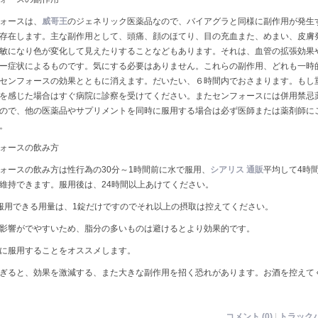
ォースは、
威哥王
のジェネリック医薬品なので、バイアグラと同様に副作用が発生
存在します。主な副作用として、頭痛、顔のほてり、目の充血また、めまい、皮膚
敏になり色が変化して見えたりすることなどもあります。それは、血管の拡張効果
ー症状によるものです。気にする必要はありません。これらの副作用、どれも一時
センフォースの効果とともに消えます。だいたい、６時間内でおさまります。もし
を感じた場合はすぐ病院に診察を受けてください。またセンフォースには併用禁忌
ので、他の医薬品やサプリメントを同時に服用する場合は必ず医師または薬剤師に
。
ォースの飲み方
ォースの飲み方は性行為の30分～1時間前に水で服用、
シアリス 通販
平均して4時
維持できます。服用後は、24時間以上あけてください。
服用できる用量は、1錠だけですのでそれ以上の摂取は控えてください。
影響がでやすいため、脂分の多いものは避けるとより効果的です。
に服用することをオススメします。
ぎると、効果を激減する、また大きな副作用を招く恐れがあります。お酒を控えて
コメント (0)
|
トラックバ