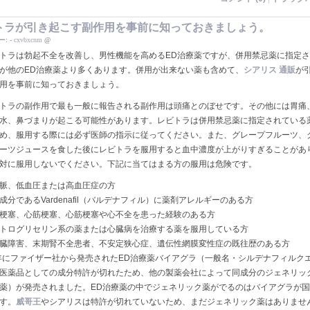
トラが引き起こす副作用を事前に知っておきましょう。
ー:
-
cxvbxcnm
@
ラは勃起不全を改善し、男性機能を高めるED治療薬ですが、併用禁忌薬に指定さ
が他のED治療薬より多くあります。併用が出来ない薬も含めて、
シアリス 通販
が
用を事前に知っておきましょう。
ラの副作用で最も一般に報告される副作用は頭痛とのぼせです。その他には胃痛
水、鼻づまりが起こる可能性があります。レビトラは併用禁忌薬に指定されている
め、服用する際には必ず医師の指示に従ってください。また、グレープフルーツ、
ーツジュースを食した後にレビトラを服用すると血中濃度が上がりすぎることがあ
対に服用しないでください。下記に当てはまる方の服用は危険です。
脈、低血圧または高血圧症の方
分であるVardenafil（バルデナフィル）に薬剤アレルギーのある方
梗塞、心筋梗塞、心筋梗塞や心不全を患った経験のある方
トログリセリン系の薬または心臓病を治療する薬を服用している方
障害、末期腎不全患者、不安定狭心症、遺伝性網膜変性症の既往歴のある方
8年にファイザー社から発売されたED治療薬バイアグラ（一般名・シルデナフィルク
医薬品としての成分特許が切れたため、他の製薬会社によって同成分のジェネリッ
薬）が発売されました。ED治療薬の中でジェネリック薬がでるのはバイアグラが
す。
威哥王
やシアリスは特許が切れていないため、まだジェネリック薬はありませ