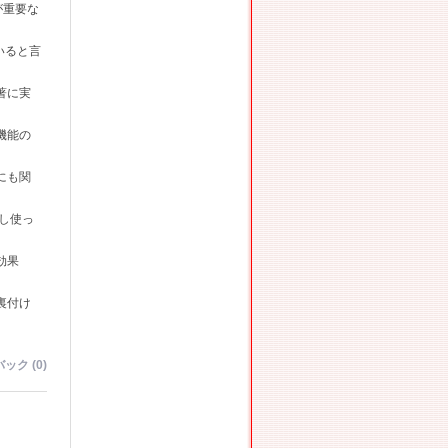
が重要な
いると言
著に実
機能の
にも関
し使っ
効果
裏付け
ック (0)