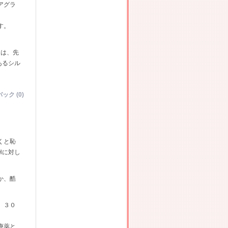
アグラ
す。
）は、先
あるシル
ック (0)
くと恥
Hに対し
か、酷
。３０
療薬と