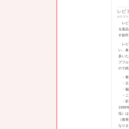
レビ
カテゴリ
レビト
る薬品
す副作
レビト
い、鼻
多いた
プフル
ので絶
・整
・主成
・脳
・ニ
・肝臓
199
塩）は
（後発
なりま