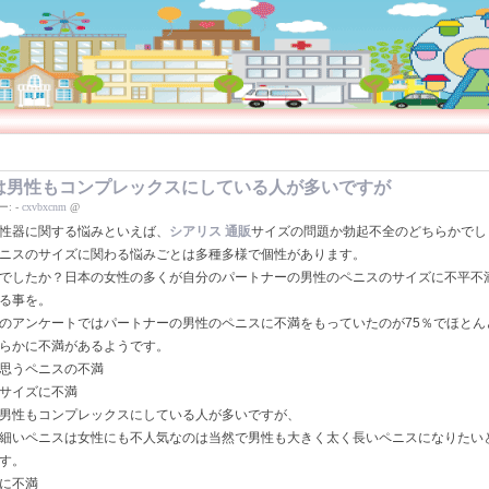
は男性もコンプレックスにしている人が多いですが
ー:
-
cxvbxcnm
@
性器に関する悩みといえば、
シアリス 通販
サイズの問題か勃起不全のどちらかでし
ニスのサイズに関わる悩みごとは多種多様で個性があります。
でしたか？日本の女性の多くが自分のパートナーの男性のペニスのサイズに不平不
る事を。
のアンケートではパートナーの男性のペニスに不満をもっていたのが75％でほとん
らかに不満があるようです。
思うペニスの不満
サイズに不満
男性もコンプレックスにしている人が多いですが、
細いペニスは女性にも不人気なのは当然で男性も大きく太く長いペニスになりたい
す。
に不満