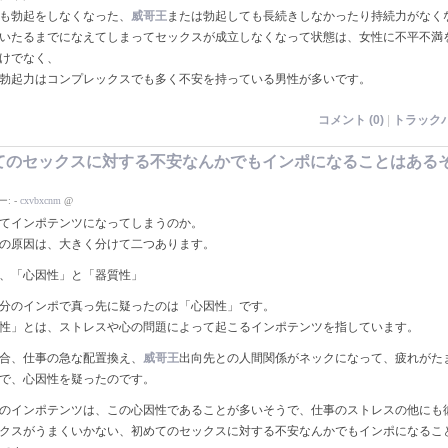
も勃起をしなくなった、
威哥王
または勃起しても長続きしなかったり持続力がなく
いたるまでになえてしまってセックスが成立しなくなって状態は、女性に不平不満
けでなく、
勃起力はコンプレックスでも多く不安を持っている男性が多いです。
コメント (0)
|
トラックバ
てのセックスに対する不安なんかでもインポになることはある
ー:
-
cxvbxcnm
@
てインポテンツになってしまうのか。
の原因は、大きく分けて二つあります。
、「心因性」と「器質性」
分のインポで真っ先に疑ったのは「心因性」です。
性」とは、ストレスや心の問題によって起こるインポテンツを指しています。
合、仕事の急な配置換え、
威哥王
出向先との人間関係がネックになって、疲れがた
で、心因性を疑ったのです。
のインポテンツは、この心因性であることが多いそうで、仕事のストレスの他にも
クスがうまくいかない、初めてのセックスに対する不安なんかでもインポになるこ