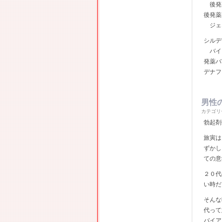
後発薬
後発薬
ジェネ
シルデ
バイア
発薬バ
デナフ
男性
カテゴリ
勃起剤
旅寅は
ずかし
ての意
２０代
い時だ
そんな
代って
バイア