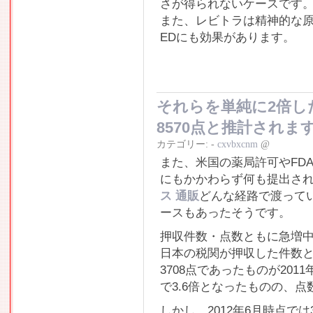
さが得られないケースです
また、レビトラは精神的な原
EDにも効果があります。
それらを単純に2倍した
8570点と推計されま
カテゴリー:
-
cxvbxcnm
@
また、米国の薬局許可やFD
にもかかわらず何も提出さ
ス 通販
どんな経路で渡って
ースもあったそうです。
押収件数・点数ともに急増
日本の税関が押収した件数と点
3708点であったものが2011
で3.6倍となったものの、
しかし、2012年6月時点では