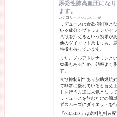
原発性肺高血圧にな
ます。
カテゴリー:
-
cxvbxcnm
@
リデュースは食欲抑制剤と
いる成分ジブトラミンがセ
食欲を抑えるという効果が
他のダイエット薬よりも、
特徴も持っています。
また、ノルアドレナリンと
効果もあるため、効率よく
す。
食欲抑制剤であり脂肪燃焼
て非常に優れていると言え
トを行う方達に人気となっ
リデュースを飲むだけの簡
ずスムーズにダイエットを
『o105.biz』は送料無