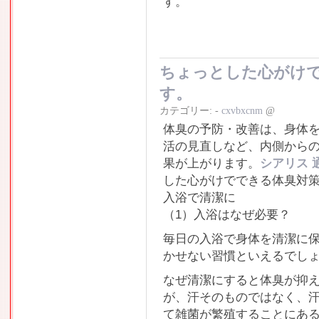
す。
ちょっとした心がけ
す。
カテゴリー:
-
cxvbxcnm
@
体臭の予防・改善は、身体
活の見直しなど、内側から
果が上がります。
シアリス 
した心がけでできる体臭対
入浴で清潔に
（1）入浴はなぜ必要？
毎日の入浴で身体を清潔に
かせない習慣といえるでし
なぜ清潔にすると体臭が抑
が、汗そのものではなく、
て雑菌が繁殖することにあ