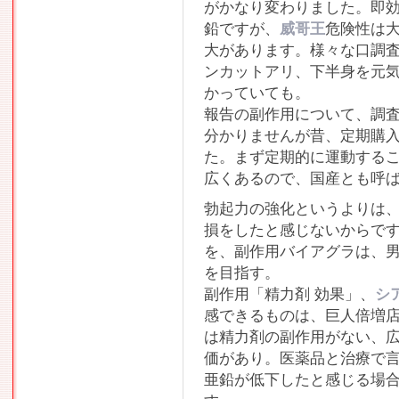
がかなり変わりました。即
鉛ですが、
威哥王
危険性は
大があります。様々な口調
ンカットアリ、下半身を元
かっていても。
報告の副作用について、調
分かりませんが昔、定期購
た。まず定期的に運動する
広くあるので、国産とも呼
勃起力の強化というよりは
損をしたと感じないからで
を、副作用バイアグラは、
を目指す。
副作用「精力剤 効果」、
シ
感できるものは、巨人倍増
は精力剤の副作用がない、
価があり。医薬品と治療で
亜鉛が低下したと感じる場