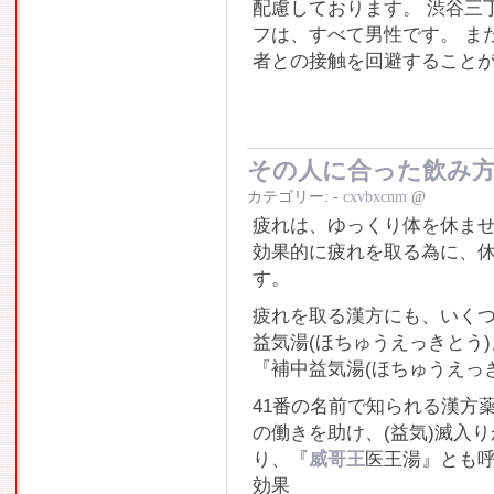
配慮しております。 渋谷三
フは、すべて男性です。 ま
者との接触を回避すること
その人に合った飲み
カテゴリー:
-
cxvbxcnm
@
疲れは、ゆっくり体を休ま
効果的に疲れを取る為に、
す。
疲れを取る漢方にも、いく
益気湯(ほちゅうえっきとう
『補中益気湯(ほちゅうえっ
41番の名前で知られる漢方
の働きを助け、(益気)滅入
り、『
威哥王
医王湯』とも
効果