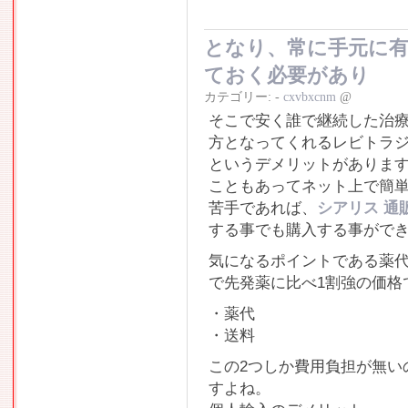
となり、常に手元に
ておく必要があり
カテゴリー:
-
cxvbxcnm
@
そこで安く誰で継続した治
方となってくれるレビトラ
というデメリットがありま
こともあってネット上で簡
苦手であれば、
シアリス 通
する事でも購入する事がで
気になるポイントである薬代で
で先発薬に比べ1割強の価格
・薬代
・送料
この2つしか費用負担が無い
すよね。