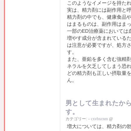
このようなイメージを持た
実は、精力剤には副作用と
精力剤の中でも、健康食品
はまるものは、副作用はま
一部のED治療薬においては
増やす成分が含まれている
は注意が必要ですが、処方
す。
また、亜鉛を多く含む強精
ネラルを欠乏してしまう恐
どの精力剤も正しい摂取量
ん。
男として生まれたか
す。
カテゴリー:
-
cxvbxcnm
@
増大については、精力剤の