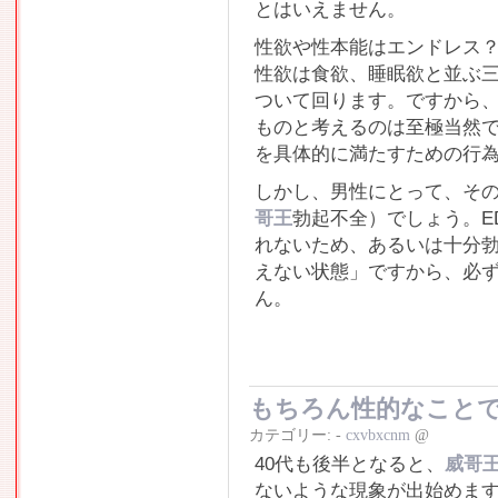
とはいえません。
性欲や性本能はエンドレス
性欲は食欲、睡眠欲と並ぶ
ついて回ります。ですから
ものと考えるのは至極当然
を具体的に満たすための行
しかし、男性にとって、その
哥王
勃起不全）でしょう。E
れないため、あるいは十分
えない状態」ですから、必
ん。
もちろん性的なこと
カテゴリー:
-
cxvbxcnm
@
40代も後半となると、
威哥
ないような現象が出始めます