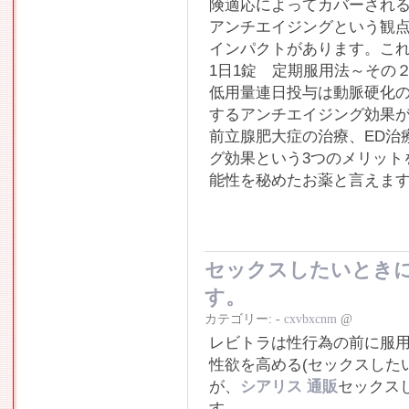
険適応によってカバーされ
アンチエイジングという観
インパクトがあります。こ
1日1錠 定期服用法～その
低用量連日投与は動脈硬化
するアンチエイジング効果
前立腺肥大症の治療、ED治
グ効果という3つのメリット
能性を秘めたお薬と言えま
セックスしたいとき
す。
カテゴリー:
-
cxvbxcnm
@
レビトラは性行為の前に服
性欲を高める(セックスした
が、
シアリス 通販
セックス
す。