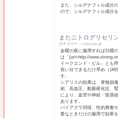
また、シルデナフィル成分の
ので、シルデナフィル成分
またニトログリセリ
カテゴリー:
-
cxvbxcnm
@
金曜の夜に服用すれば日曜
は「[url=http://www.strong-o
イークエンド・ピル」とも呼
長い分できるだけ早め（1時
す。
シアリスの効果は、脊髄損
術、高血圧、動脈硬化症、
により、血管や神経・陰茎
あります。
バイアグラ同様、性的興奮
要なときだけの服用で効果を