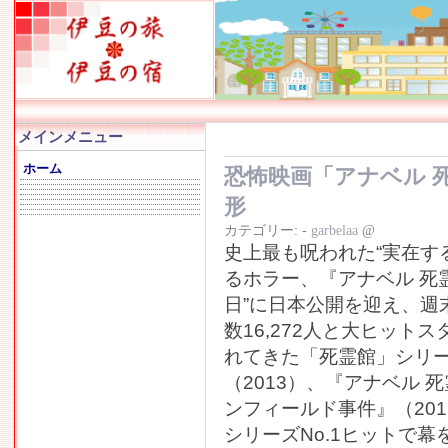
メインメニュー
ホーム
恐怖映画「アナベル 
形
カテゴリー:
-
garbelaa
@
史上最も呪われた“実在す
るホラー、『アナベル 死霊
日”に日本公開を迎え、週末
数16,272人と大ヒッ
れてきた「死霊館」シリ
（2013）、『アナベル 
ンフィールド事件』（20
シリーズNo.1ヒットで