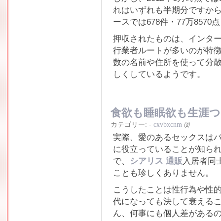
れはいずれも半期分ですか
ースでは678件・77万857
押収されたものは、インタ
行業者ルートが多いのが特
数の名前や住所を使って分
しくしているようです。
食欲も睡眠欲も生涯
カテゴリー:
-
cxvbxcnm
@
実際、愛のあるセックスは
に役立っていることが知ら
で、
シアリス 通販
入居者同
ことも珍しくありません。
こうしたことは性行為や性
代になっても決して衰える
ん、何事にも個人差がある