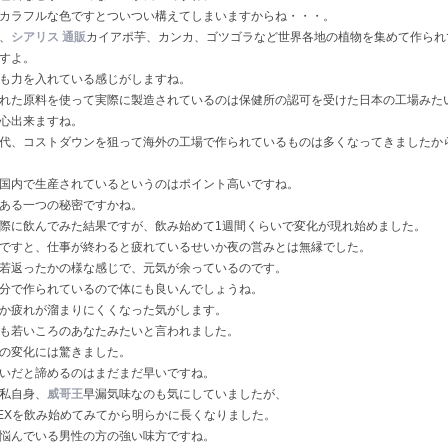
カラフルな色ですとついつい構えてしまいますからね・・・。
、
シアリス 通販
カイアポ芋、カンカ、ゴツゴラなど世界各地の植物を集めて作られ
すよ。
も力を入れている感じがしますね。
れた原料を使って実際に製造されているのは保健所の認可を受けた日本の工場みた
心出来ますね。
代、コストダウンを狙って海外の工場で作られているものは多くなってきましたか
国内で生産されているというのはポイント高いですね。
ある一つの秘密ですかね。
際に飲んでみた結果ですが、飲み始めて1週間くらいで変化が現れ始めました。
ですと、仕事が終わると疲れているせいか夜の営みとは無縁でした。
若返ったかの様な感じで、元気が余っているのです。
分で作られているので体にも良いんでしょうね。
か疲れが溜まりにくくなった気がします。
も若いころのあなたみたいと言われました。
の変化には驚きました。
いだと諦めるのはまだまだ早いですね。
私自身、
威哥王
早漏気味なのも気にしていましたが、
TEXを飲み始めてみてから明らかに長くなりました。
悩んでいる男性の方の強い味方ですね。