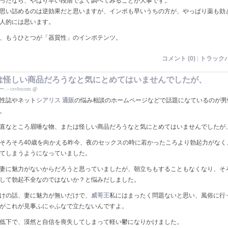
ったなら、やはり早い段階でよく調べてみることが大事です。
思い詰めるのは逆効果だと思いますが、インポも早いうちの方が、やっぱり薬も効
人的には思います。
、もうひとつが「器質性」のインポテンツ。
コメント (0)
|
トラックバ
は怪しい商品だろうなと気にとめてはいませんでしたが、
ー:
-
cxvbxcnm
@
性誌やネット
シアリス 通販
の悩み相談のホームページなどで話題になているのが男
。
直なところ眉唾な物、または怪しい商品だろうなと気にとめてはいませんでしたが
そろそろ40歳を向かえる昨今、夜のセックスの時に若かったころより勃起力がなく
てしまうようになっていました。
妻に魅力がないからだろうと思っていましたが、朝立ちもすることもなくなり、そ
して勃起不全なのではないか？と悩みだしました。
けの話、妻に魅力が無いだけで、
威哥王
私にはまったく問題ないと思い、風俗に行
がこれが見事ふにゃふなで立たないんですよ。
低下で、漠然と自信を喪失してしまって軽い鬱になりかけました。