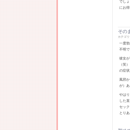
でしょ
にお得
その
カテゴリ
一度勃
不明で
彼女が
（笑）
の症状
風邪か
が）あ
やはり
した直
セック
とりあ