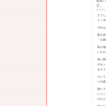
初め
す。
カテゴリ
どうし
インポ
それは
私が自
「心因
私の場
いたの
若い間
のセッ
るそう
そして
ツの原
誰にで
にイン
のだと