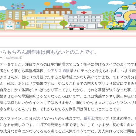
からもちろん副作用は何もないとのことです。
ー:
-
cxvbxcnm
@
データでした。注目できるのは平均的増大ではなく後半に伸びるタイプのようです
者という事から基盤構築後、
シアリス 通販
増大に至ったと考えられます。つまり即
きませんが、仮に３カ月続けたすると期待値はかなり高いですよね。でも２カ月分
ん、残念。あとはサブ効果ですね、やはりこれまでの増大サプリより如実にでるみ
自身とにかく体調がいいばっかり言ってましたから。それと基盤が強くなった事、
禁させた事で早漏気味じゃなくなったっぽいです。これは快感マンネリ脱却を狙い
漏は気持ちいいからイクわけではありません、脳がいかなきゃいけないとマンネリ
令を出してるんですね。それからもちろん副作用は何もないとのことです。
のベファイン、自分も試せなかったのが残念です。
威哥王
増大サプリ常連の場合、
になるか楽しみです。１月下旬発売との事で楽しみにしていますが、初心者に向い
や成分など利にかなってる点を考えると人気でそうですね。万人向けってのは間違