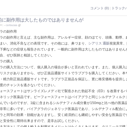
コメント (0)
|
トラックバ
的に副作用は大したものではありませんが
ー:
-
cxvbxcnm
@
ラの副作用
ラの副作用と言えば、主な副作用は、アレルギー症状、顔のほてり、頭痛、動悸、
まい、消化不良などの表現です。その他には、鼻づまり、
シアリス 通販
視覚異常、
下痢などの症状も報告されています。一般的に副作用は大したものではありません
合、ぜひ医師と相談してください。
ラの購入
ラの購入方法について、個人購入の場合が多いと言われています。また、個人購入
リスクがありますから、ぜひ正規品通販サイトでラブグラを購入してください。本
・精力剤正規品通販サイトです。ラブグラ正規品を保証し、更に格安価格を提供し
度のチャンスを逃さないでください。
ォースフォートはサンライズレメディ社で製造された勃起不全（ED）を改善する
ネリック医薬品です。ピーフォースフォートはバイアグラと同じシルデナフィルク
んでいるのですが、1錠に含まれるシルデナフィル成分量が150mgと比べ他の医薬
非常に多いです。バイアグラのジェネリック医薬品であり、シルデナフィル配合に
ラと同等の効果・効能がありますし、安く経済的にも継続しやすい安全な医薬品で
と安全性に期待出来ますので、是非お試しください。
る方法としての個人輸入を利用するメリットはたくさんあります。クリニックで購