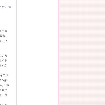
ック (0)
血圧低
興奮、
が、ひ
はいろ
サイト
ますか
バイアグ
エン酸
品と比較
よりバ
す。高
入する