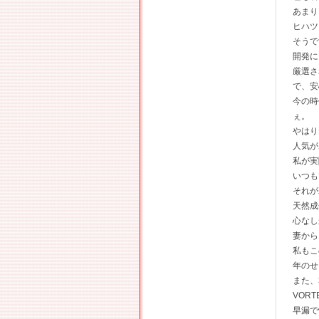
あまり
ヒハツ
そうで
開発に
厳選さ
で、安
今の時
ぇ。
やはり
人気が
私が実
いつも
それが
天然成
心なし
妻から
私もこ
年のせ
また、
VOR
早漏で