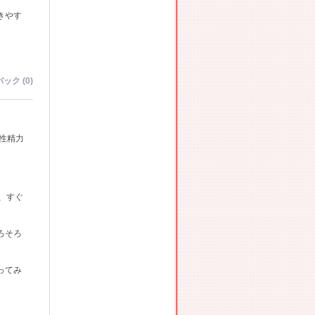
きやす
ック (0)
性精力
、
、すぐ
ろそろ
ってみ