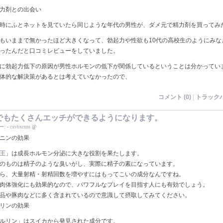
力剤との出会い
時にふとネットを見ていたら同じような年代の男性が、ダメ元で精力剤を買ってみ
もいままで無かったほど大きくなって、勃起力や性欲も10代の高校生のようにみな
ったんだと口コミレビューをしていました。
に勃起力低下の原因が男性ホルモンの低下が関係しているということは分かってい
体的な解決策があるとは考えていなかったので、
コメント (0)
|
トラックバ
でもたくさんエッチができるようになります。
ー:
-
cxvbxcnm
@
ニンの効果
王
」は成長ホルモン分泌に大きな役割を果たします。
のものは精子のような臭いがし、実際に精子の素になっています。
ら、大量射精・射精回数を増やすにはもってこいの成分なんですね。
肉体強化にも効果的なので、パワフルなプレイを目指す人にも有効でしょう。
品や豚肉などに多く含まれているので意識して摂取してみてください。
リンの効果
ルリン」はスイカから発見された成分です。