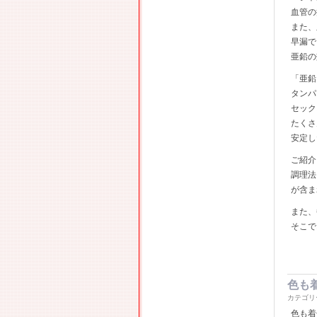
血管の
また、
早漏で
亜鉛の
「亜鉛
タンパ
セック
たくさ
安定し
ご紹介
調理法
が含ま
また、
そこで
色も
カテゴリ
色も着