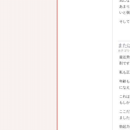
気にな
あまり
いと個
そして
また
カテゴリ
最近男
剤です
私も正
年齢も
になえ
これは
もしか
ここだ
ました
勃起力