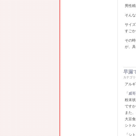
男性精
そんな
サイズ
すごか
その時
が、具
早漏
カテゴリ
アルギ
「
威哥
粉末状
ですか
また、
大豆食
シトル
「シト