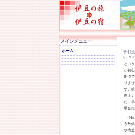
メインメニュー
ホーム
それ
カテゴリ
という
が初心
期待で
りませ
す。彼
度オナ
た。早
場合指
今回
う数値
や構造