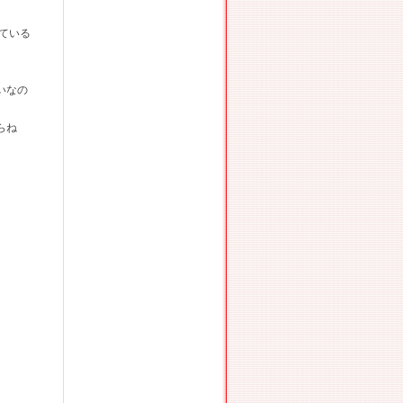
ている
いなの
らね