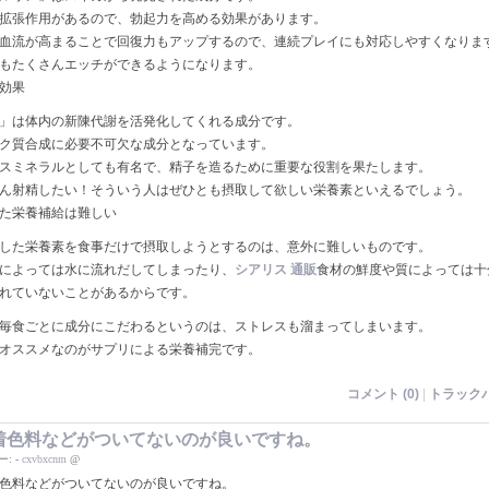
拡張作用があるので、勃起力を高める効果があります。
血流が高まることで回復力もアップするので、連続プレイにも対応しやすくなりま
もたくさんエッチができるようになります。
効果
」は体内の新陳代謝を活発化してくれる成分です。
ク質合成に必要不可欠な成分となっています。
スミネラルとしても有名で、精子を造るために重要な役割を果たします。
ん射精したい！そういう人はぜひとも摂取して欲しい栄養素といえるでしょう。
た栄養補給は難しい
した栄養素を食事だけで摂取しようとするのは、意外に難しいものです。
によっては水に流れだしてしまったり、
シアリス 通販
食材の鮮度や質によっては十
れていないことがあるからです。
毎食ごとに成分にこだわるというのは、ストレスも溜まってしまいます。
オススメなのがサプリによる栄養補完です。
コメント (0)
|
トラックバ
着色料などがついてないのが良いですね。
ー:
-
cxvbxcnm
@
色料などがついてないのが良いですね。