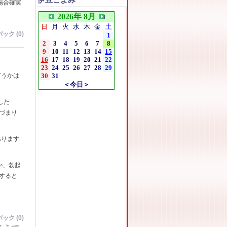
伊豆こよみ
場合確実
2026年 8月
日
月
火
水
木
金
土
ック (0)
1
2
3
4
5
6
7
8
9
10
11
12
13
14
15
16
17
18
19
20
21
22
23
24
25
26
27
28
29
どうかは
30
31
＜今日＞
した
づまり
あります
か、勃起
すると
ック (0)