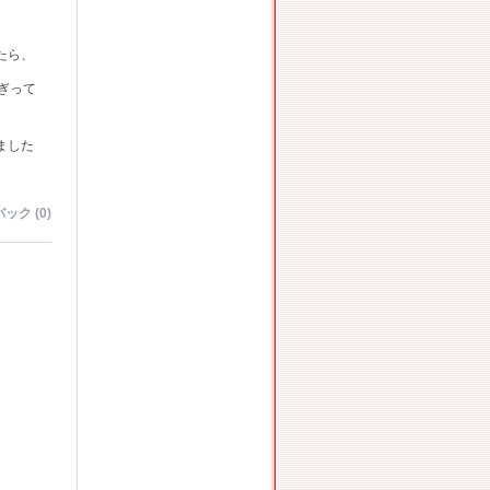
たら、
ぎって
ました
ック (0)