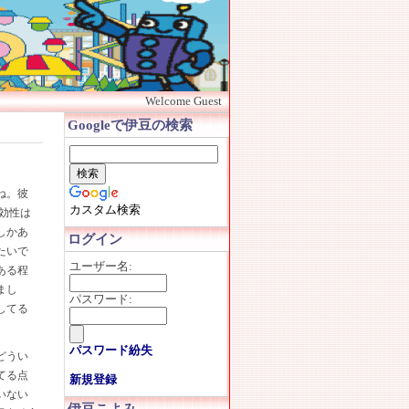
Welcome Guest
Googleで伊豆の検索
ね。彼
カスタム検索
効性は
しかあ
ログイン
たいで
ユーザー名:
ある程
まし
パスワード:
してる
パスワード紛失
どうい
てる点
新規登録
いない