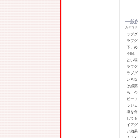
一般
カテゴリ
ラブグ
ラブグ
下、め
不眠、
どい場
ラブグ
ラブグ
いろな
は媚薬
ら、今
ピーフ
ラジェ
塩を含
しても
イアグ
い効果
入手す