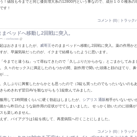
う！値段も今までと同じ優良増大系の12800円という事なので、成分１００種系の
です！
コメント (0)
|
トラックバ
ままベッドへ移動し2回戦に突入。
ー:
-
cxvbxcnm
@
起はおさまりましたが、
威哥王
そのままベッドへ移動し2回戦に突入。薬の作用か
すが、早漏気味だったのが、イクまで結構もったように思います。
「今までと違うね」って尋ねてきたので「久しぶりだからかな」とごまかしてみま
。 久々のセックスに満足したのもつかの間、副作用で聞いた頭痛と顔のほてり、鼻
が…。
、久しぶりに興奮したからかとも思ったので（3錠も買ったのでもったいないのも
きらめきれず翌日AVを観ながらもう1錠飲んでみました。
服用して1時間後くらいに硬く勃起はしましたが、
シアリス 通販
相手がいないせい
後から昨日のような副作用の症状がでてしまいました。 せっかく効いたのに頭痛が
スも楽しめません。
えず、バイアグラは1錠を残して、再度病院へ行くことにしました。
コメント (0)
|
トラックバ