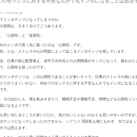
てのセックスに対する不安なんかでもインポになることはある
ー:
-
cxvbxcnm
@
てインポテンツになってしまうのか。
の原因は、大きく分けて二つあります。
、「心因性」と「器質性」
分のインポで真っ先に疑ったのは「心因性」です。
性」とは、ストレスや心の問題によって起こるインポテンツを指しています。
合、仕事の急な配置換え、
威哥王
出向先との人間関係がネックになって、疲れがた
で、心因性を疑ったのです。
のインポテンツは、この心因性であることが多いそうで、仕事のストレスの他にも
クスがうまくいかない、初めてのセックスに対する不安なんかでもインポになるこ
です。
、そのほかにも、酒を飲みすぎたり、睡眠不足や運動不足、喫煙なども心因性イン
因になるようです。
も思い当たるところが多いだけに、気のせいじゃないのかとも思いやすいのですが
ポテンツになってしまったのですから、
シアリス 通販
私も例にもれず、当てはまっ
今では思えます。