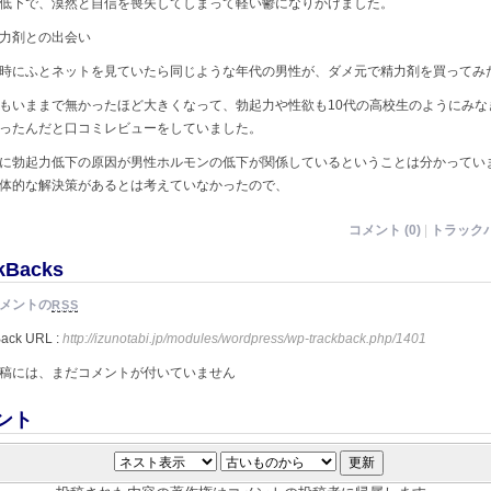
低下で、漠然と自信を喪失してしまって軽い鬱になりかけました。
力剤との出会い
時にふとネットを見ていたら同じような年代の男性が、ダメ元で精力剤を買ってみ
もいままで無かったほど大きくなって、勃起力や性欲も10代の高校生のようにみな
ったんだと口コミレビューをしていました。
に勃起力低下の原因が男性ホルモンの低下が関係しているということは分かってい
体的な解決策があるとは考えていなかったので、
コメント (0)
|
トラックバ
kBacks
メントの
RSS
Back URL :
http://izunotabi.jp/modules/wordpress/wp-trackback.php/1401
稿には、まだコメントが付いていません
ント