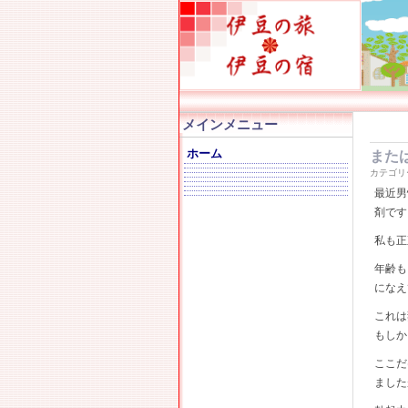
メインメニュー
ホーム
また
カテゴリ
最近男
剤です
私も正
年齢も
になえ
これは
もしか
ここだ
ました