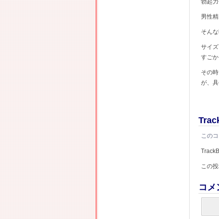
勃起力
男性精
そんな
サイズ
すごか
その時
が、具
Trac
このコ
Track
この投
コメ