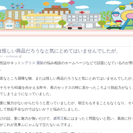
は怪しい商品だろうなと気にとめてはいませんでしたが、
ー:
-
cxvbxcnm
@
性誌やネット
シアリス 通販
の悩み相談のホームページなどで話題になているのが男
。
直なところ眉唾な物、または怪しい商品だろうなと気にとめてはいませんでしたが
そろそろ40歳を向かえる昨今、夜のセックスの時に若かったころより勃起力がなく
てしまうようになっていました。
妻に魅力がないからだろうと思っていましたが、朝立ちもすることもなくなり、そ
して勃起不全なのではないか？と悩みだしました。
けの話、妻に魅力が無いだけで、
威哥王
私にはまったく問題ないと思い、風俗に行
がこれが見事ふにゃふなで立たないんですよ。