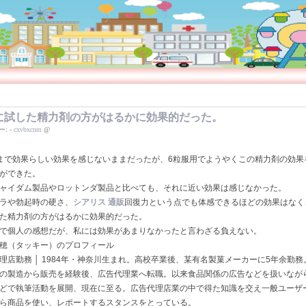
に試した精力剤の方がはるかに効果的だった。
ー:
-
cxvbxcnm
@
まで効果らしい効果を感じないままだったが、6粒服用でようやくこの精力剤の効果
ができた。
ャイダム製品やロットンダ製品と比べても、それに近い効果は感じなかった。
ラや勃起時の硬さ、
シアリス 通販
回復力という点でも体感できるほどの効果はなく
た精力剤の方がはるかに効果的だった。
で個人の感想だが、私には効果があまりなかったと言わざる負えない。
穂（タッキー）のプロフィール
理店勤務 │ 1984年・神奈川生まれ。高校卒業後、某有名製菓メーカーに5年余勤務
の製造から販売を経験後、広告代理業へ転職。以来食品関係の広告などを扱いなが
どで執筆活動を展開、現在に至る。広告代理店業の中で得た知識を交え一般ユーザ
ら商品を使い、レポートするスタンスをとっている。