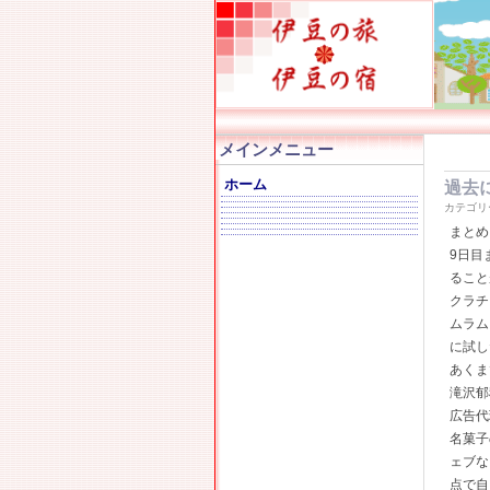
メインメニュー
ホーム
過去
カテゴリ
まとめ
9日目
ること
クラチ
ムラム
に試し
あくま
滝沢郁
広告代
名菓子
ェブな
点で自