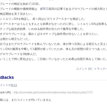
ブレードの検証を始めて1日目。
ブレードの概観や価格情報は、
威哥王
前回の記事であるグロウブレードの精力剤と
検証開始を見て頂きたい。
シトルリンDXを検証し、前々回はビガリスブースターを検証した。
スブースターはうんともすんとも効果がなかったのに対し、シトルリンDXは効果
ティブな副次的効果、いわゆる副作用が出たので服用を中断した。
すグロウブレードは、願わくばネガティブな副作用が出ないことを祈りたい。
は朝から朝立ちだった。
点ではまだグロウブレードを飲んでいないため、体が持つ元気による朝立ちと言え
リンDXの服用を中断して1週間が経っていたため、体も元の状態の戻りつつあった
グロウブレードを3粒飲んだ。
いうことで特に変化はなし。二日抜いていなかったため夜は自慰行為をして抜いた
コメント (0)
|
トラックバ
kBacks
メントの
RSS
Back URL :
http://izunotabi.jp/modules/wordpress/wp-trackback.php/1371
稿には、まだコメントが付いていません