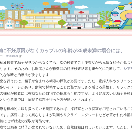
側に不妊原因がなくカップルの年齢が35歳未満の場合には、
ー:
-
cxvbxcnm
@
精液検査で精子が見つからなくても、次の検査でごく少数ながら元気な精子が見つ
ります。そのため、お医者さんが複数回の精液検査結果を総合的に判断して、
シア
的な診断と治療法が決まります。
査を行うには、精子が含まれる精液の採取が必要です。ただ、産婦人科やクリニッ
多いイメージがあり、病院で採精することに恥ずかしさを感じる男性も。リラック
の採精が検査には有効なため自宅での採取も可能ですが、より鮮度のいい精子を検
という意味では、病院で採精を行った方が良いとされます。
療を積極的に取り扱っている病院であれば、採精室という個室が用意されているこ
です。病院によって異なりますが洗面やリクライニングシートなどが置かれた小部
気にせず精液の採取が可能です。
症では精液に精子が含まれていないため、自然妊娠は難しいといえます。ただし、