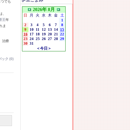
伊豆こよみ
1つでも
2026年 8月
は、
日
月
火
水
木
金
土
哥王
年
1
2
3
4
5
6
7
8
れま
9
10
11
12
13
14
15
16
17
18
19
20
21
22
23
24
25
26
27
28
29
、治療
30
31
＜今日＞
ック (0)