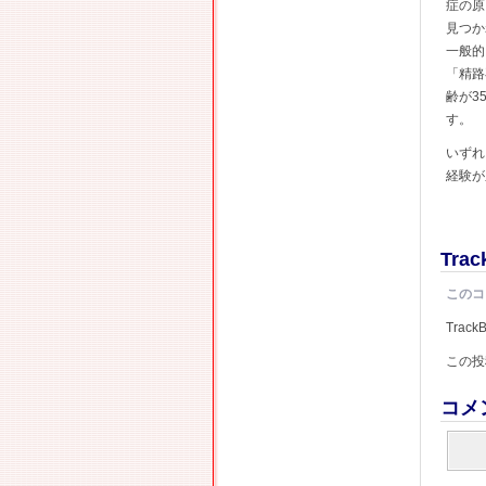
症の原
見つか
一般的
「精路
齢が3
す。
いずれ
経験が
Trac
このコ
Track
この投
コメ