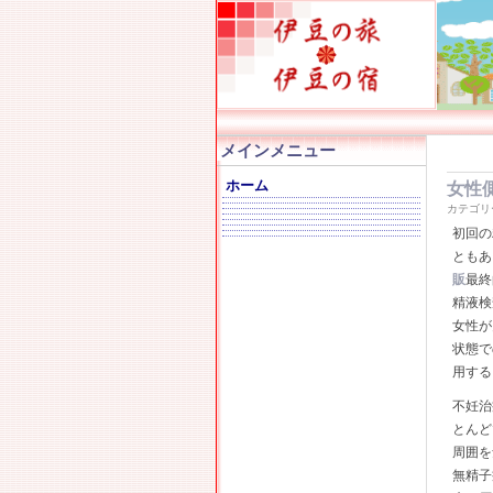
メインメニュー
ホーム
女性
カテゴリ
初回の
ともあ
販
最終
精液検
女性が
状態で
用する
不妊治
とんど
周囲を
無精子