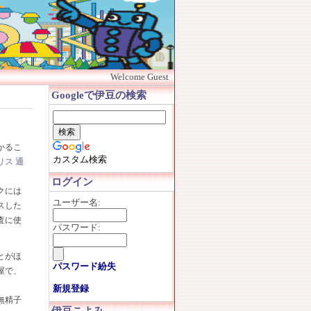
Welcome Guest
Googleで伊豆の検索
かるこ
カスタム検索
リス 通
ログイン
クには
ユーザー名:
スした
査に使
パスワード:
とがほ
パスワード紛失
屋で、
新規登録
無精子