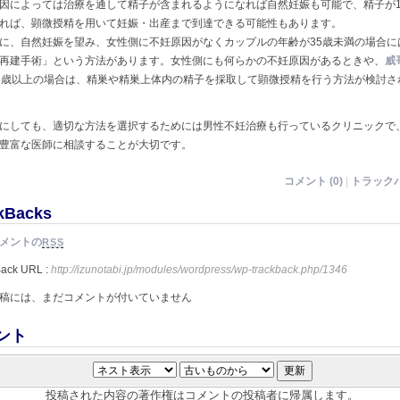
因によっては治療を通して精子が含まれるようになれば自然妊娠も可能で、精子が
れば、顕微授精を用いて妊娠・出産まで到達できる可能性もあります。
に、自然妊娠を望み、女性側に不妊原因がなくカップルの年齢が35歳未満の場合に
再建手術」という方法があります。女性側にも何らかの不妊原因があるときや、
威
5歳以上の場合は、精巣や精巣上体内の精子を採取して顕微授精を行う方法が検討さ
にしても、適切な方法を選択するためには男性不妊治療も行っているクリニックで
豊富な医師に相談することが大切です。
コメント (0)
|
トラックバ
kBacks
メントの
RSS
Back URL :
http://izunotabi.jp/modules/wordpress/wp-trackback.php/1346
稿には、まだコメントが付いていません
ント
投稿された内容の著作権はコメントの投稿者に帰属します。