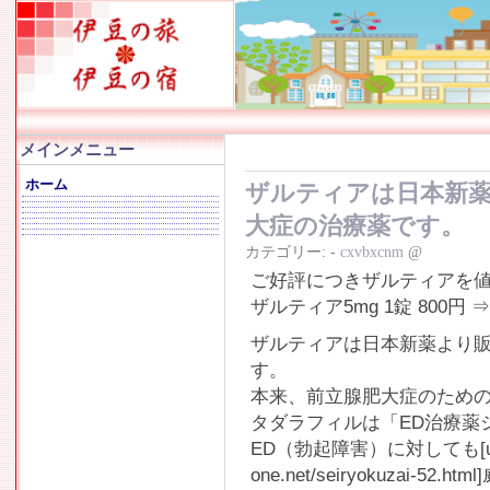
メインメニュー
ホーム
ザルティアは日本新
大症の治療薬です。
カテゴリー:
-
cxvbxcnm
@
ご好評につきザルティアを
ザルティア5mg 1錠 800円
ザルティアは日本新薬より
す。
本来、前立腺肥大症のため
タダラフィルは「ED治療薬
ED（勃起障害）に対しても[url=ht
one.net/seiryokuzai-5