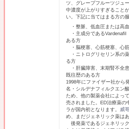
ツ、グレープフルーツジュ
中濃度が上がりすぎること
い。下記に当てはまる方の
・整脈、低血圧または高血
・主成分であるVardena
ある方
・脳梗塞、心筋梗塞、心筋
・ニトログリセリン系の薬
る方
・肝臓障害、末期腎不全患
既往歴のある方
1998年にファイザー社か
名・シルデナフィルクエン
ため、他の製薬会社によっ
売されました。ED治療薬の
ラが国内初となります。
威
め、まだジェネリック薬は
後発薬であるジェネリック