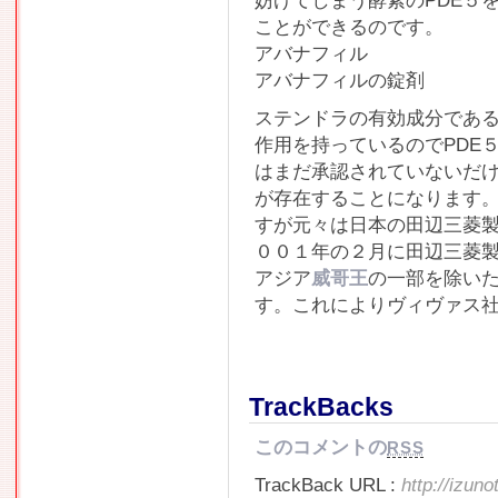
妨げてしまう酵素のPDE５
ことができるのです。
アバナフィル
アバナフィルの錠剤
ステンドラの有効成分である
作用を持っているのでPDE
はまだ承認されていないだけ
が存在することになります
すが元々は日本の田辺三菱
００１年の２月に田辺三菱
アジア
威哥王
の一部を除い
す。これによりヴィヴァス
TrackBacks
このコメントの
RSS
TrackBack URL :
http://izun