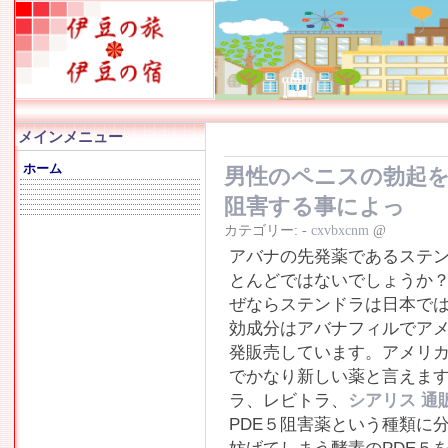
メインメニュー
ホーム
男性のペニスの勃起を
阻害する事によっ
カテゴリー:
-
cxvbxcnm
@
アバナの先発薬であるステ
とんどではないでしょうか
ぜならステンドラは日本で
効成分はアバナフィルでア
発販売しています。アメリカ
でかなり新しい薬と言えます
ラ、レビトラ、
シアリス 通
PDE５阻害薬という種類に