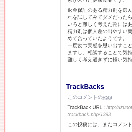
素が入った健康食品です。
返金保証のある精力剤を選
れを試してみてダメだった
いろと難しく考えた割には
精力剤は個人差の出やすい
めて合っていたようです。
一度勃つ実感を思い出すこ
ますし、相談することで気
難しく考え過ぎずに軽い気
TrackBacks
このコメントの
RSS
TrackBack URL :
http://izun
trackback.php/1393
この投稿には、まだコメン