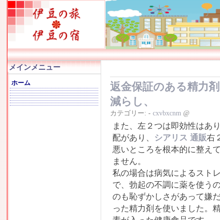
メインメニュー
ホーム
返金保証のある精力
減らし、
カテゴリー:
-
cxvbxcnm
@
また、左２つは即効性はあ
配があり、
シアリス 通販
右
悪いところを根本的に整え
ません。
私の場合は病気によるスト
で、勃起の不調に薬を使う
のも恥ずかしさがあって嫌
った精力剤を使いました。