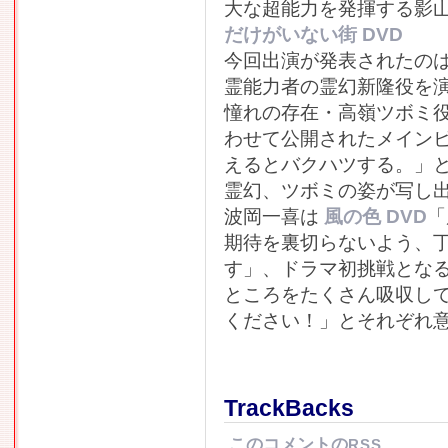
大な超能力を発揮する影
だけがいない街 DVD
今回出演が発表されたの
霊能力者の霊幻新隆役を
憧れの存在・高嶺ツボミ役
わせて公開されたメイン
えるとバクハツする。」
霊幻、ツボミの姿が写し
波岡一喜は
風の色 DVD
「
期待を裏切らないよう、
す」、ドラマ初挑戦とな
ところをたくさん吸収し
ください！」とそれぞれ
TrackBacks
このコメントの
RSS