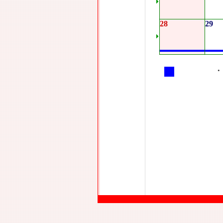
28
29
•