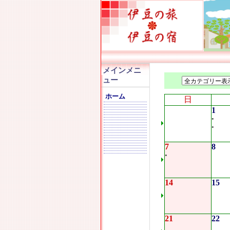
メインメニ
ュー
ホーム
日
1
•
•
7
8
•
14
15
21
22