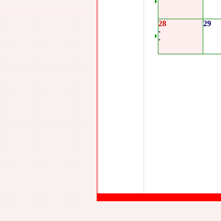
28
29
•
•