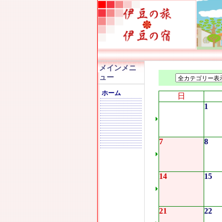
メインメニ
ュー
ホーム
日
1
7
8
14
15
21
22