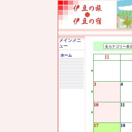
メインメニ
ュー
ホーム
日
3
4
10
11
17
18