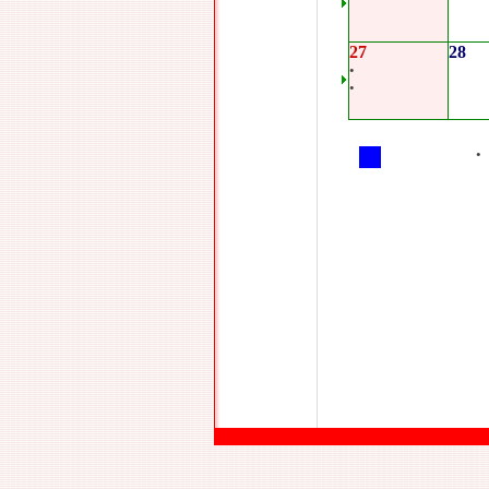
27
28
•
•
•