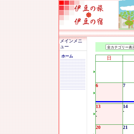
メインメニ
ュー
ホーム
日
6
7
13
14
•
•
•
20
21