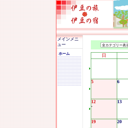
メインメニ
ュー
ホーム
日
5
6
12
13
•
19
20