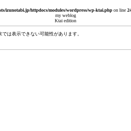
ts/izunotabi.jp/httpdocs/modules/wordpress/wp-ktai.php
on line
2
my weblog
Ktai edition
末では表示できない可能性があります。