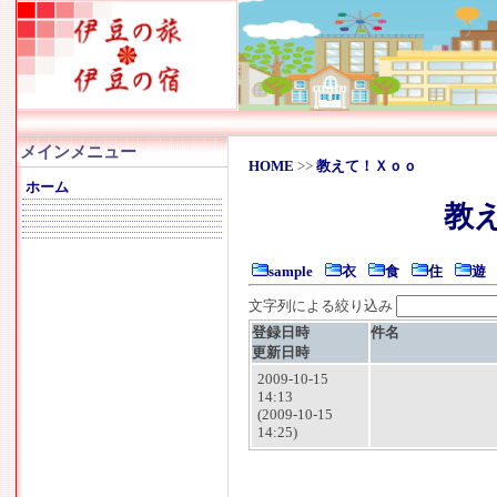
メインメニュー
HOME
>>
教えて！Ｘｏｏ
ホーム
教
sample
衣
食
住
遊
文字列による絞り込み
登録日時
件名
更新日時
2009-10-15
14:13
(2009-10-15
14:25)