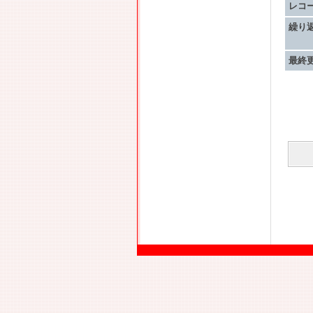
レコ
繰り
最終