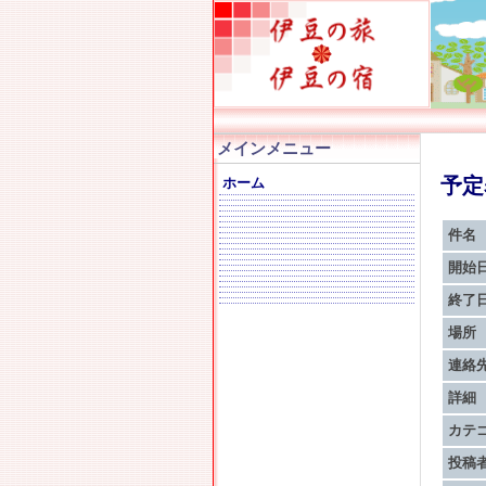
メインメニュー
予
ホーム
件名
開始
終了
場所
連絡
詳細
カテ
投稿